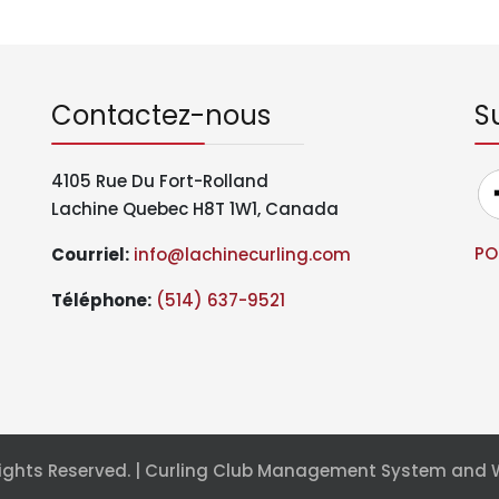
Contactez-nous
S
4105 Rue Du Fort-Rolland
Lachine Quebec H8T 1W1, Canada
PO
Courriel:
info@lachinecurling.com
Téléphone
:
(514) 637-9521
l Rights Reserved. | Curling Club Management System and