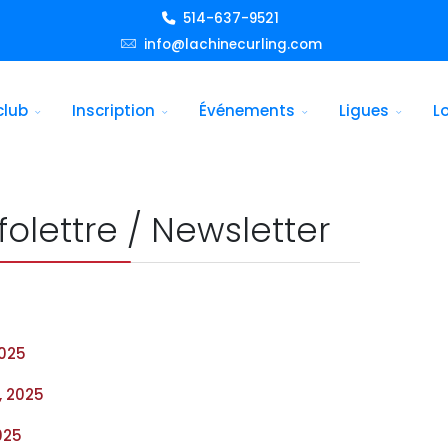
514-637-9521
info@lachinecurling.com
club
Inscription
Événements
Ligues
L
olettre / Newsletter
2025
, 2025
025