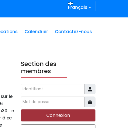
Français
ocations
Calendrier
Contactez-nous
Section des
membres
Identifiant
sur le
 6
h30. Le
Connexion
r à ce
e